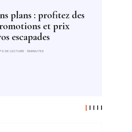
otre espace avec une
r radiateur fonte
PS DE LECTURE :
14MINUTES