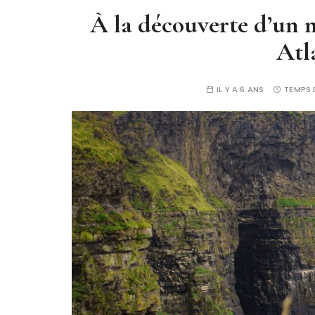
À la découverte d’un 
Atl
IL Y A 6 ANS
TEMPS 