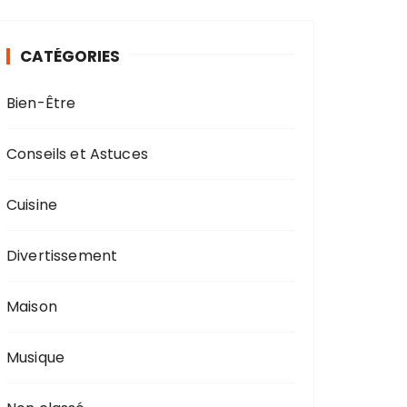
e
r
CATÉGORIES
c
h
Bien-Être
e
p
o
Conseils et Astuces
u
r
Cuisine
:
Divertissement
Maison
Musique