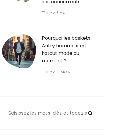
ses concurrents
IL Y A 6 MOIS
Pourquoi les baskets
Autry homme sont
l’atout mode du
moment ?
IL Y A 10 MOIS
R
e
c
h