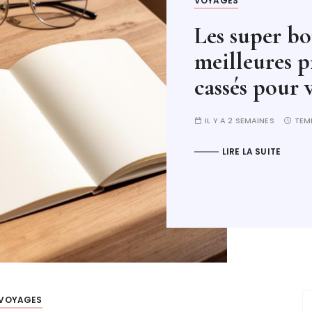
MAISON
Optimisez v
tablette pou
IL Y A 2 SEMAINES
TEM
LIRE LA SUITE
VOYAGES