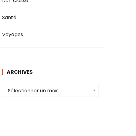
Non classé
Santé
Voyages
ARCHIVES
A
Sélectionner un mois
r
c
h
i
v
e