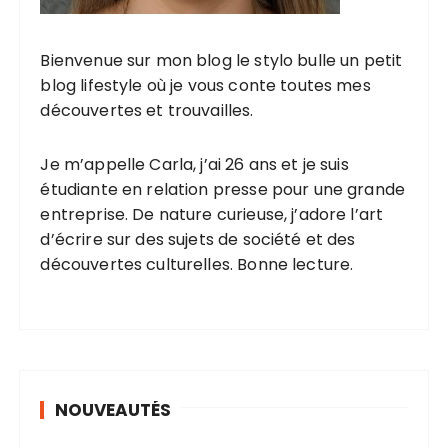
b
l
Bienvenue sur mon blog le stylo bulle un petit
i
blog lifestyle où je vous conte toutes mes
c
découvertes et trouvailles.
a
t
Je m’appelle Carla, j’ai 26 ans et je suis
étudiante en relation presse pour une grande
i
entreprise. De nature curieuse, j’adore l’art
o
d’écrire sur des sujets de société et des
n
découvertes culturelles. Bonne lecture.
s
NOUVEAUTÉS