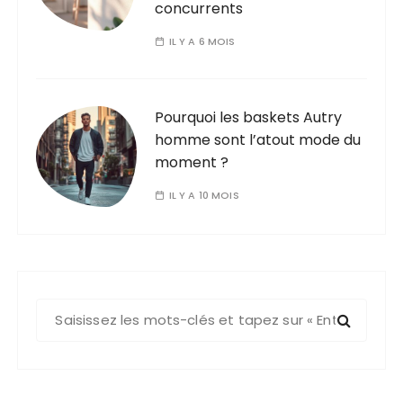
concurrents
IL Y A 6 MOIS
Pourquoi les baskets Autry
homme sont l’atout mode du
moment ?
IL Y A 10 MOIS
R
e
c
h
e