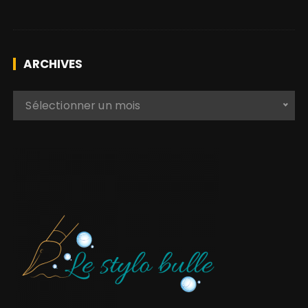
ARCHIVES
A
Sélectionner un mois
r
c
h
i
v
e
s