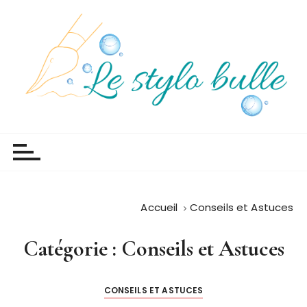
P
a
s
s
e
r
a
Le stylo bulle
Mon petit blog en couleur
u
c
o
n
t
Accueil
Conseils et Astuces
e
n
Catégorie :
Conseils et Astuces
u
CONSEILS ET ASTUCES