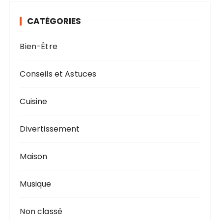
r
CATÉGORIES
c
h
Bien-Être
e
p
o
Conseils et Astuces
u
r
Cuisine
:
Divertissement
Maison
Musique
Non classé