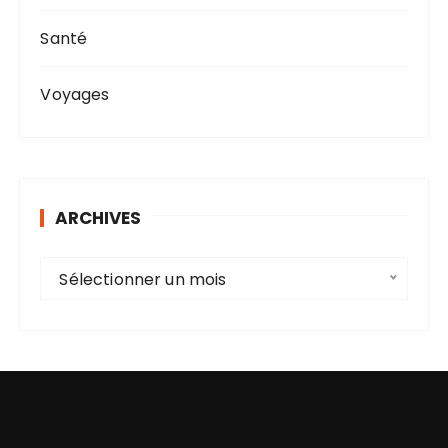
Santé
Voyages
ARCHIVES
A
Sélectionner un mois
r
c
h
i
v
e
s