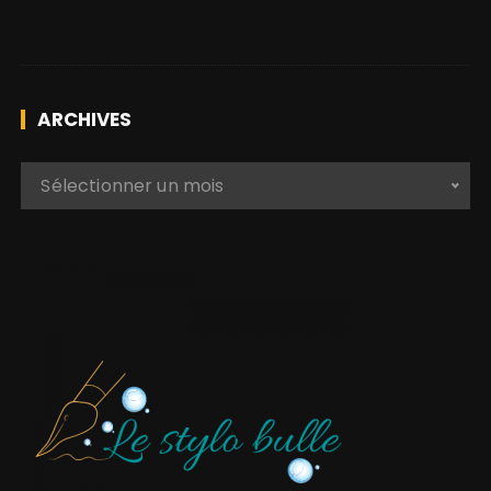
s
ARCHIVES
A
Sélectionner un mois
r
c
h
i
v
e
s