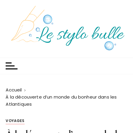
P
a
s
s
e
r
a
Le stylo bulle
Mon petit blog en couleur
u
c
o
n
t
Accueil
e
À la découverte d’un monde du bonheur dans les
n
Atlantiques
u
VOYAGES