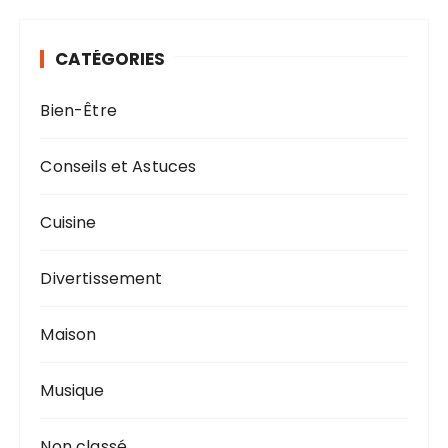
e
r
CATÉGORIES
c
h
Bien-Être
e
p
o
Conseils et Astuces
u
r
Cuisine
:
Divertissement
Maison
Musique
Non classé