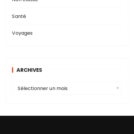
Santé
Voyages
ARCHIVES
A
Sélectionner un mois
r
c
h
i
v
e