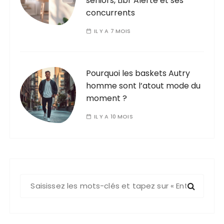
seniors, Libr’Alerte et ses
concurrents
IL Y A 7 MOIS
Pourquoi les baskets Autry
homme sont l’atout mode du
moment ?
IL Y A 10 MOIS
R
e
c
h