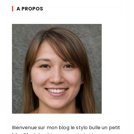
i
A PROPOS
n
a
t
i
o
n
d
e
s
p
u
b
l
Bienvenue sur mon blog le stylo bulle un petit
i