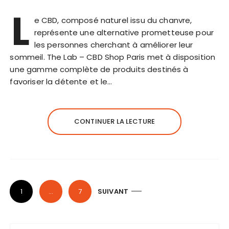
L
e CBD, composé naturel issu du chanvre,
représente une alternative prometteuse pour
les personnes cherchant à améliorer leur
sommeil. The Lab – CBD Shop Paris met à disposition
une gamme complète de produits destinés à
favoriser la détente et le…
CONTINUER LA LECTURE
P
1
…
7
SUIVANT
a
g