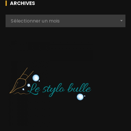
ARCHIVES
A
Sélectionner un mois
r
c
h
i
v
e
s