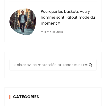
Pourquoi les baskets Autry
homme sont l’atout mode du
moment ?
IL Y A 10 MOIS
R
e
c
h
e
r
CATÉGORIES
c
h