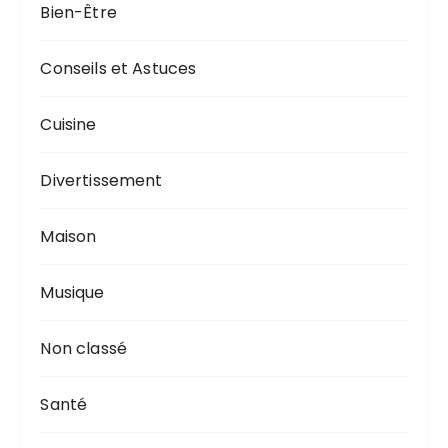
Bien-Être
e
p
o
Conseils et Astuces
u
r
Cuisine
:
Divertissement
Maison
Musique
Non classé
Santé