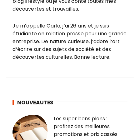
blog lifestyle où je vous conte toutes mes
c
découvertes et trouvailles.
a
t
Je m’appelle Carla, j’ai 26 ans et je suis
étudiante en relation presse pour une grande
i
entreprise. De nature curieuse, j’adore l’art
o
d’écrire sur des sujets de société et des
n
découvertes culturelles. Bonne lecture.
s
NOUVEAUTÉS
Les super bons plans :
profitez des meilleures
promotions et prix cassés