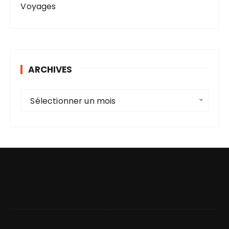
Voyages
ARCHIVES
A
Sélectionner un mois
r
c
h
i
v
e
s